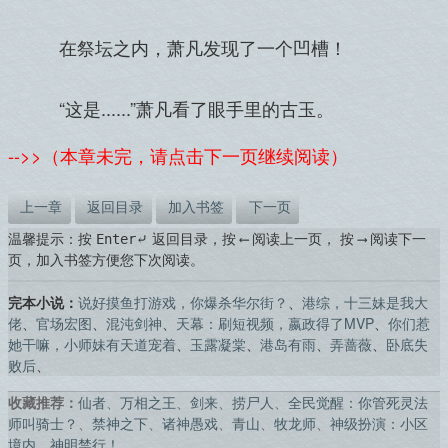
在祭坛之内，萧凡发现了一个凹槽！
“这是......”萧凡看了眼手里的古玉。
-->>（本章未完，请点击下一页继续阅读）
上一章
返回目录
加入书签
下一页
温馨提示：按
返回目录，按
阅读上一页， 按
阅读下一
Enter⤶
⟵
⟶
页，加入书签方便您下次阅读。
完本小说：
说好摸鱼打游戏，你爆杀华尔街？
、
港综，十三妹是我大
佬
、
官场宏图
、
混沌剑神
、
天幕：刷短视频，嬴政得了MVP
、
你们惹
她干嘛，小师妹有天道宠着
、
玉露凝棠
、
港岛有雨
、
弄蔷薇
、
卧底失
败后
、
收藏推荐：
仙者
、
万相之王
、
剑来
、
捞尸人
、
全民觉醒：你管死灵法
师叫骑士？
、
禁神之下
、
诸神愚戏
、
青山
、
牧龙师
、
神级扮演：小区
境内，神明禁行！
、