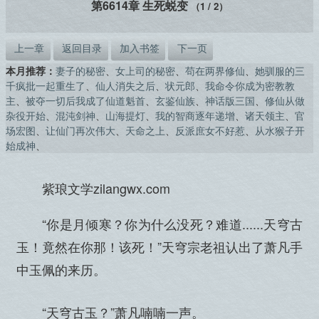
第6614章 生死蜕变
（1 / 2）
上一章
返回目录
加入书签
下一页
本月推荐：
妻子的秘密
、
女上司的秘密
、
苟在两界修仙
、
她驯服的三
千疯批一起重生了
、
仙人消失之后
、
状元郎
、
我命令你成为密教教
主
、
被夺一切后我成了仙道魁首
、
玄鉴仙族
、
神话版三国
、
修仙从做
杂役开始
、
混沌剑神
、
山海提灯
、
我的智商逐年递增
、
诸天领主
、
官
场宏图
、
让仙门再次伟大
、
天命之上
、
反派庶女不好惹
、
从水猴子开
始成神
、
紫琅文学zilangwx.com
“你是月倾寒？你为什么没死？难道......天穹古
玉！竟然在你那！该死！”天穹宗老祖认出了萧凡手
中玉佩的来历。
“天穹古玉？”萧凡喃喃一声。