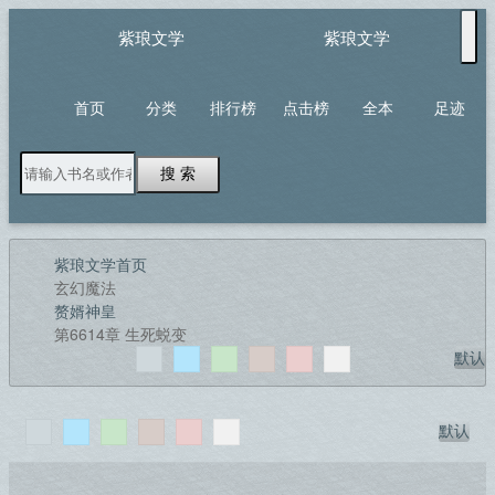
紫琅文学
紫琅文学
首页
分类
排行榜
点击榜
全本
足迹
搜 索
紫琅文学首页
玄幻魔法
赘婿神皇
第6614章 生死蜕变
默认
默认