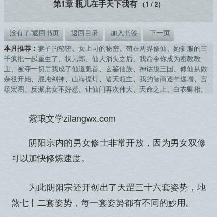
第1章 瓶儿在手天下我有
（1 / 2）
没有了/返回书页
返回目录
加入书签
下一页
本月推荐：
妻子的秘密
、
女上司的秘密
、
苟在两界修仙
、
她驯服的三
千疯批一起重生了
、
状元郎
、
仙人消失之后
、
我命令你成为密教教
主
、
被夺一切后我成了仙道魁首
、
玄鉴仙族
、
神话版三国
、
修仙从做
杂役开始
、
混沌剑神
、
山海提灯
、
诸天领主
、
我的智商逐年递增
、
官
场宏图
、
反派庶女不好惹
、
让仙门再次伟大
、
天命之上
、
白衣卿相
、
紫琅文学zilangwx.com
阴阳宗内的男女修士非常开放，因为男女双修
可以加快修炼速度。
为此阴阳宗还开创出了天罡三十六套姿势，地
煞七十二套姿势，每一套姿势都有不同的妙用。