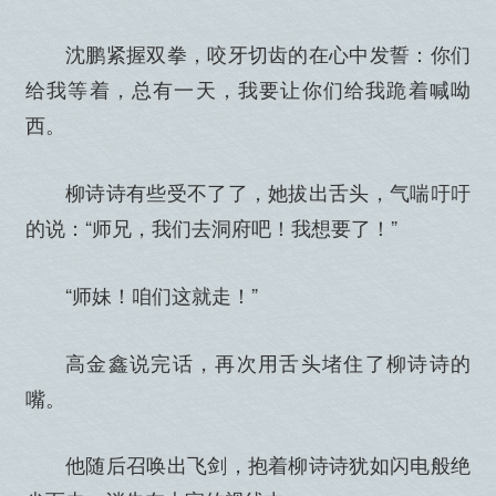
沈鹏紧握双拳，咬牙切齿的在心中发誓：你们
给我等着，总有一天，我要让你们给我跪着喊呦
西。
柳诗诗有些受不了了，她拔出舌头，气喘吁吁
的说：“师兄，我们去洞府吧！我想要了！”
“师妹！咱们这就走！”
高金鑫说完话，再次用舌头堵住了柳诗诗的
嘴。
他随后召唤出飞剑，抱着柳诗诗犹如闪电般绝