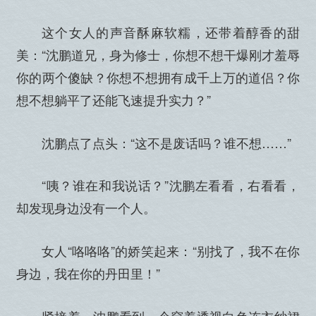
这个女人的声音酥麻软糯，还带着醇香的甜
美：“沈鹏道兄，身为修士，你想不想干爆刚才羞辱
你的两个傻缺？你想不想拥有成千上万的道侣？你
想不想躺平了还能飞速提升实力？”
沈鹏点了点头：“这不是废话吗？谁不想……”
“咦？谁在和我说话？”沈鹏左看看，右看看，
却发现身边没有一个人。
女人“咯咯咯”的娇笑起来：“别找了，我不在你
身边，我在你的丹田里！”
紧接着，沈鹏看到一个穿着透视白色连衣纱裙