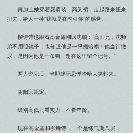
再加上她穿着露肩装，高叉裙，走起路来扭来
扭去，给人一种“我就是在勾引你”的感觉。
柳诗诗也跟着高金鑫嘲讽沈鹏：“高师兄，沈师
弟不用照镜子，也知道他是一只癞蛤蟆！他当街撒
尿，是因为他是一条狗，想在这里留个记号。”
两人说完后，当即肆无忌惮哈哈大笑起来。
阴阳宗规定。
级别高低只看实力，不看年龄。
现在高金鑫和柳诗诗，一个是练气期八层，一