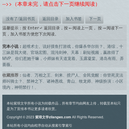
-->>（本章未完，请点击下一页继续阅读）
没有了/返回书页
返回目录
加入书签
下一页
温馨提示：按
返回目录，按
阅读上一页， 按
阅读下一
Enter⤶
⟵
⟶
页，加入书签方便您下次阅读。
完本小说：
超维术士
、
说好摸鱼打游戏，你爆杀华尔街？
、
港综，十
三妹是我大佬
、
官场宏图
、
混沌剑神
、
天幕：刷短视频，嬴政得了
MVP
、
你们惹她干嘛，小师妹有天道宠着
、
玉露凝棠
、
港岛有雨
、
弄
蔷薇
、
收藏推荐：
仙者
、
万相之王
、
剑来
、
捞尸人
、
全民觉醒：你管死灵法
师叫骑士？
、
禁神之下
、
诸神愚戏
、
青山
、
牧龙师
、
神级扮演：小区
境内，神明禁行！
、
本站紫琅文学所有小说为转载作品，所有章节均由网友上传，转载至本站只
是为了宣传本书让更多读者欣赏。
Copyright © 2023
紫琅文学zilangwx.com
All Rights Reserved.
本站所有小说均由程序自动从搜索引擎索引