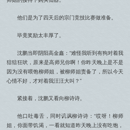
他们是为了四天后的宗门竞技比赛做准备。
毕竟奖励太丰厚了。
沈鹏当即阴阳高金鑫：“难怪我听到有狗对着我
狺狺狂吠，原来是高师兄你啊！你昨天晚上是不是
因为没有喂饱柳师姐，被柳师姐责备了，所以今天
心情不好，才对着我汪汪大叫？”
紧接着，沈鹏又看向柳诗诗。
他口吐毒舌，同时讥讽柳诗诗：“哎呀！柳师
姐，你面带饥渴，一看就知道昨天晚上没有吃饱，