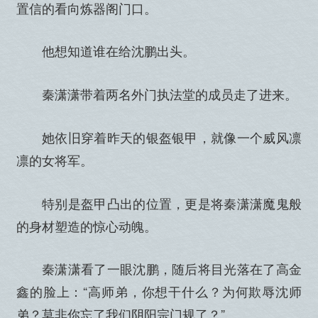
置信的看向炼器阁门口。
他想知道谁在给沈鹏出头。
秦潇潇带着两名外门执法堂的成员走了进来。
她依旧穿着昨天的银盔银甲，就像一个威风凛
凛的女将军。
特别是盔甲凸出的位置，更是将秦潇潇魔鬼般
的身材塑造的惊心动魄。
秦潇潇看了一眼沈鹏，随后将目光落在了高金
鑫的脸上：“高师弟，你想干什么？为何欺辱沈师
弟？莫非你忘了我们阴阳宗门规了？”