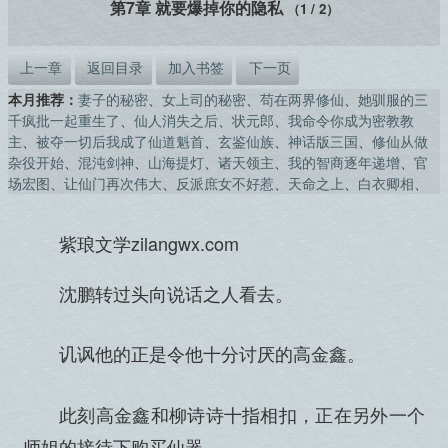
第7章 就要爆掉你的隐私
（1 / 2）
上一章
返回目录
加入书签
下一页
本月推荐：
妻子的秘密
、
女上司的秘密
、
苟在两界修仙
、
她驯服的三
千疯批一起重生了
、
仙人消失之后
、
状元郎
、
我命令你成为密教教
主
、
被夺一切后我成了仙道魁首
、
玄鉴仙族
、
神话版三国
、
修仙从做
杂役开始
、
混沌剑神
、
山海提灯
、
诸天领主
、
我的智商逐年递增
、
官
场宏图
、
让仙门再次伟大
、
反派庶女不好惹
、
天命之上
、
白衣卿相
、
紫琅文学zilangwx.com
沈鹏转过头向说话之人看去。
讥讽他的正是令他十分讨厌的高金鑫。
此刻高金鑫和柳诗诗十指相扣，正在另外一个
师姐的接待下购买仙器。