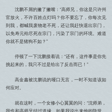
沈鹏不屑的撇了撇嘴：“高师兄，你这是只许州
官放火，不许百姓点灯吗？你不要忘了，你每次见
到我，都喊我废物老不死，还让我赶快退出宗门，
以免寿元殆尽死在宗门，污染了宗门的环境。难道
你就不是猪狗不如？”
停顿了一下沈鹏接着说：“还有，这件事是你先
挑起来的，我只不过是给出了反击而已！”
高金鑫被沈鹏说的哑口无言，一时不知道该如
何应对。
就在这时，一个女修小心翼翼的问：“沈师弟，
我也和高师兄结过道缘，如果我说出来他的隐世，