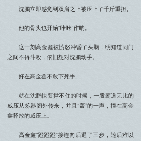
沈鹏立即感觉到双肩之上被压上了千斤重担。
他的骨头也开始“咔咔”作响。
这一刻高金鑫被愤怒冲昏了头脑，明知道同门
之间不得斗殴，依旧想对沈鹏动手。
好在高金鑫不敢下死手。
就在沈鹏快要撑不住的时候，一股霸道无比的
威压从炼器阁外传来，并且“轰”的一声，撞在高金
鑫释放的威压上。
高金鑫“蹬蹬蹬”接连向后退了三步，随后难以