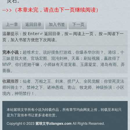
-->>（本章未完，请点击下一页继续阅读）
上一章
返回目录
加入书签
下一页
温馨提示：按
返回目录，按
阅读上一页， 按
阅读下一
Enter⤶
⟵
⟶
页，加入书签方便您下次阅读。
完本小说：
超维术士
、
说好摸鱼打游戏，你爆杀华尔街？
、
港综，十
三妹是我大佬
、
官场宏图
、
混沌剑神
、
天幕：刷短视频，嬴政得了
MVP
、
你们惹她干嘛，小师妹有天道宠着
、
玉露凝棠
、
港岛有雨
、
弄
蔷薇
、
收藏推荐：
仙者
、
万相之王
、
剑来
、
捞尸人
、
全民觉醒：你管死灵法
师叫骑士？
、
禁神之下
、
诸神愚戏
、
青山
、
牧龙师
、
神级扮演：小区
境内，神明禁行！
、
本站紫琅文学所有小说为转载作品，所有章节均由网友上传，转载至本站只
是为了宣传本书让更多读者欣赏。
Copyright © 2023
紫琅文学zilangwx.com
All Rights Reserved.